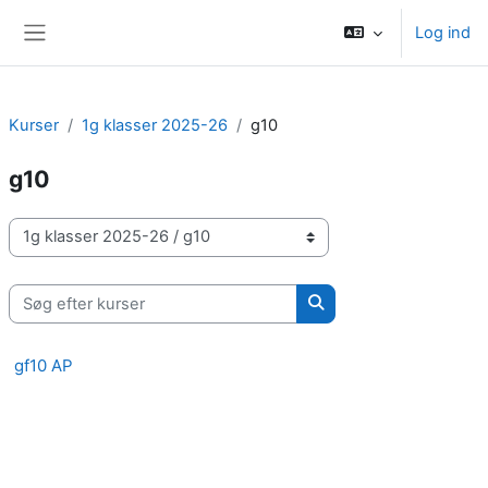
Gå til hovedindhold
Log ind
Sidepanel
Kurser
1g klasser 2025-26
g10
g10
Kursuskategorier
Søg efter kurser
Søg efter kurser
gf10 AP