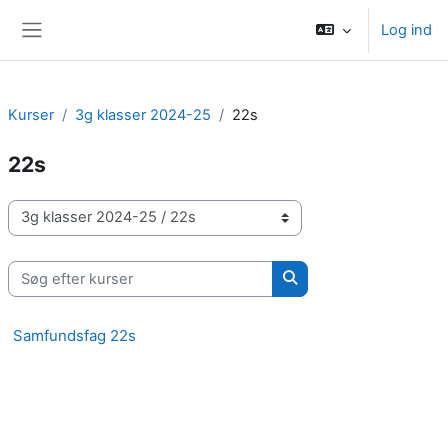
Gå til hovedindhold
Log ind
Sidepanel
Kurser
3g klasser 2024-25
22s
22s
Kursuskategorier
Søg efter kurser
Søg efter kurser
Samfundsfag 22s