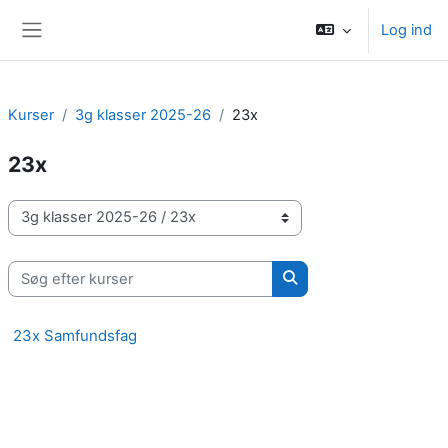
Gå til hovedindhold
Log ind
Sidepanel
Kurser
3g klasser 2025-26
23x
23x
Kursuskategorier
Søg efter kurser
Søg efter kurser
23x Samfundsfag