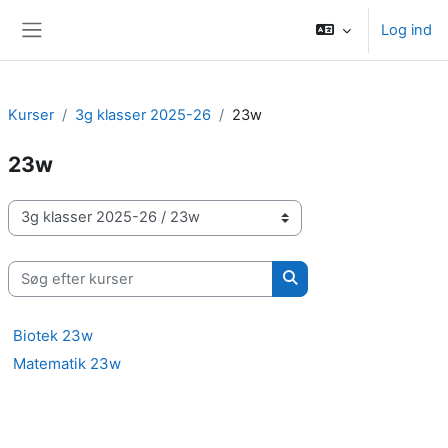
Gå til hovedindhold
Log ind
Sidepanel
Kurser
3g klasser 2025-26
23w
23w
Kursuskategorier
Søg efter kurser
Søg efter kurser
Biotek 23w
Matematik 23w