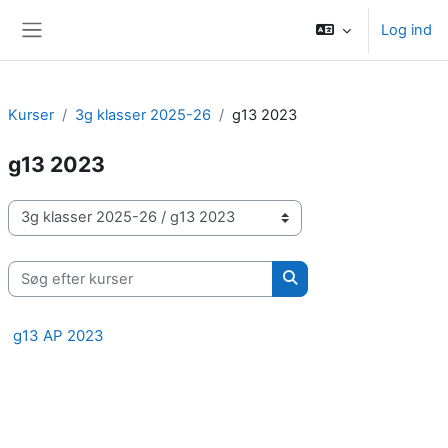
Gå til hovedindhold
Log ind
Sidepanel
Kurser
3g klasser 2025-26
g13 2023
g13 2023
Kursuskategorier
Søg efter kurser
Søg efter kurser
g13 AP 2023