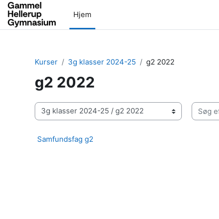
Gå til hovedindhold
Hjem
Kurser
3g klasser 2024-25
g2 2022
g2 2022
Søg eft
Kursuskategorier
Samfundsfag g2