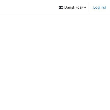
Dansk ‎(da)‎
Log ind