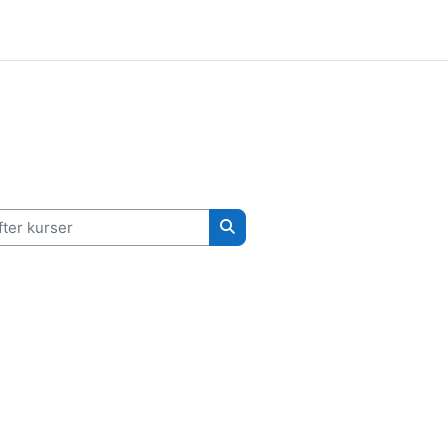
er kurser
Søg efter kurser